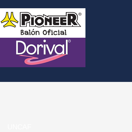
UNCAF