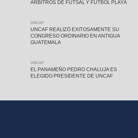
ÁRBITROS DE FUTSAL Y FÚTBOL PLAYA
UNCAF
UNCAF REALIZÓ EXITOSAMENTE SU
CONGRESO ORDINARIO EN ANTIGUA
GUATEMALA
UNCAF
EL PANAMEÑO PEDRO CHALUJA ES
ELEGIDO PRESIDENTE DE UNCAF