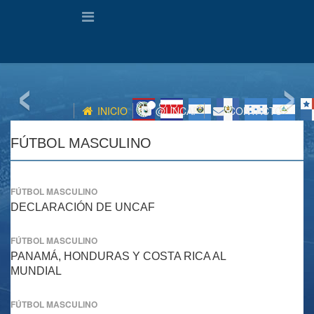
‹
›
Declaración de UNCAF
INICIO
@UNCAF
CONTACTO
FÚTBOL MASCULINO
FÚTBOL MASCULINO
DECLARACIÓN DE UNCAF
FÚTBOL MASCULINO
PANAMÁ, HONDURAS Y COSTA RICA AL
MUNDIAL
FÚTBOL MASCULINO