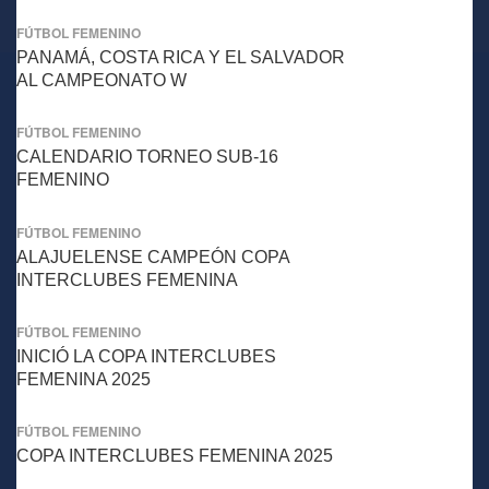
FÚTBOL FEMENINO
PANAMÁ, COSTA RICA Y EL SALVADOR
AL CAMPEONATO W
FÚTBOL FEMENINO
CALENDARIO TORNEO SUB-16
FEMENINO
FÚTBOL FEMENINO
ALAJUELENSE CAMPEÓN COPA
INTERCLUBES FEMENINA
FÚTBOL FEMENINO
INICIÓ LA COPA INTERCLUBES
FEMENINA 2025
FÚTBOL FEMENINO
COPA INTERCLUBES FEMENINA 2025