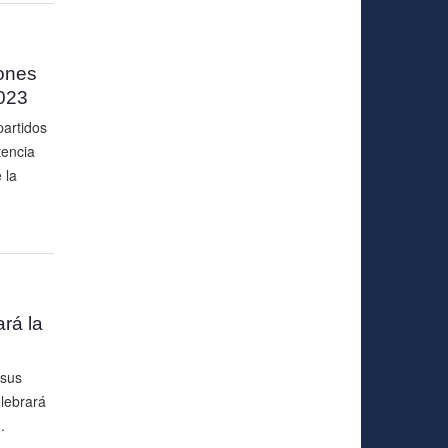
iones
023
partidos
tencia
 la
rá la
 sus
lebrará
.