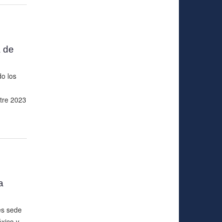
a de
o los
tre 2023
a
es sede
xico y