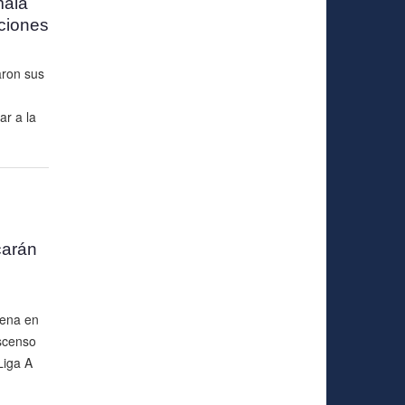
mala
aciones
aron sus
ar a la
carán
cena en
scenso
Liga A