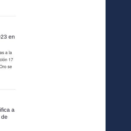
023 en
as a la
ción 17
 Oro se
fica a
 de