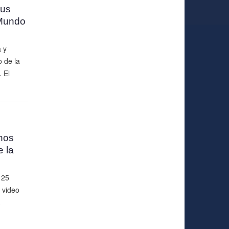
sus
 Mundo
 y
o de la
 El
anos
 la
 25
e video