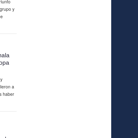
riunfo
 grupo y
de
mala
Copa
 y
ieron a
as haber