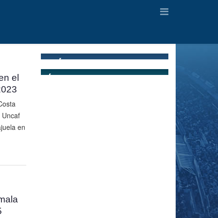
en el
2023
Costa
o Uncaf
juela en
mala
5