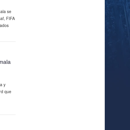
ala se
caf, FIFA
nados
mala
a y
rd que