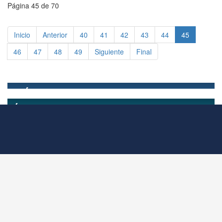
Página 45 de 70
Inicio
Anterior
40
41
42
43
44
45
46
47
48
49
Siguiente
Final