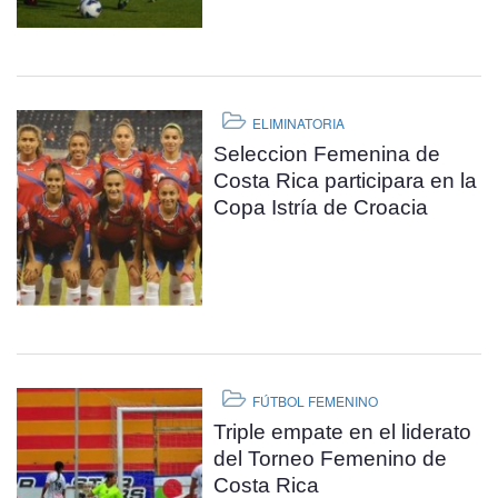
ELIMINATORIA
Seleccion Femenina de
Costa Rica participara en la
Copa Istría de Croacia
FÚTBOL FEMENINO
Triple empate en el liderato
del Torneo Femenino de
Costa Rica