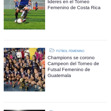
lideres en el Torneo
Femenino de Costa Rica
FÚTBOL FEMENINO
Champions se corono
Campeon del Torneo de
Futsal Femenino de
Guatemala