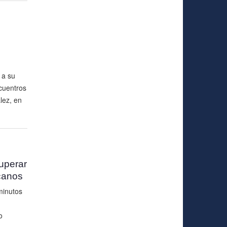
 a su
cuentros
lez, en
superar
canos
minutos
o