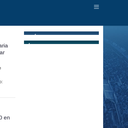
aria
ar
e
o:
0 en