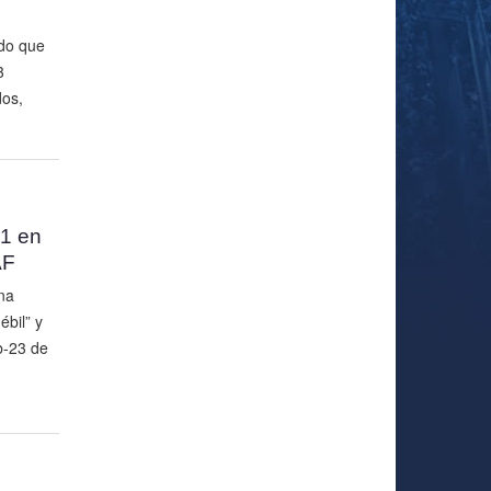
do que
3
dos,
-1 en
AF
na
ébil” y
b-23 de