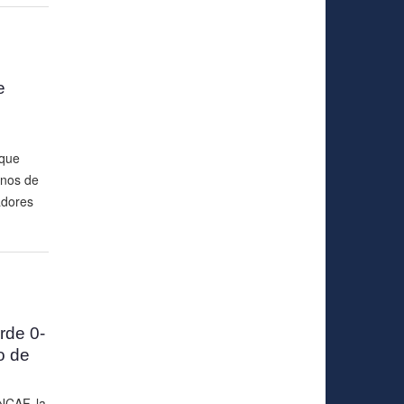
e
 que
anos de
adores
rde 0-
o de
UNCAF, la