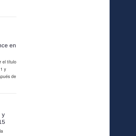
nce en
el título
1 y
spués de
 y
15
la