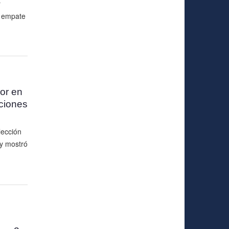
r
n empate
or en
cciones
lección
y mostró