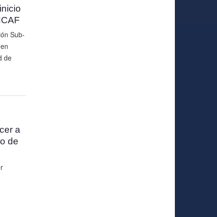
inicio
UNCAF
ción Sub-
 en
d de
cer a
do de
r