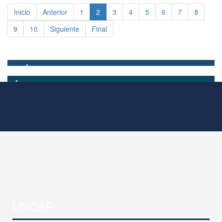
Inicio
Anterior
1
2
3
4
5
6
7
8
9
10
Siguiente
Final
UNCAF