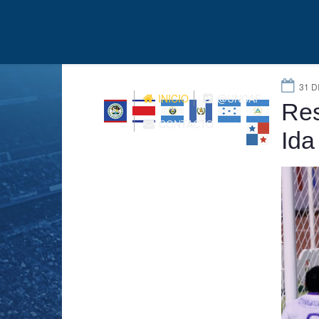
31 D
INICIO
@UNCAF
Res
CONTACTO
Ida