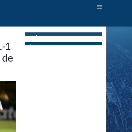
1-1
 de