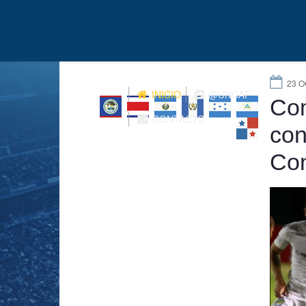
23 
INICIO
@UNCAF
Com
CONTACTO
con
Co