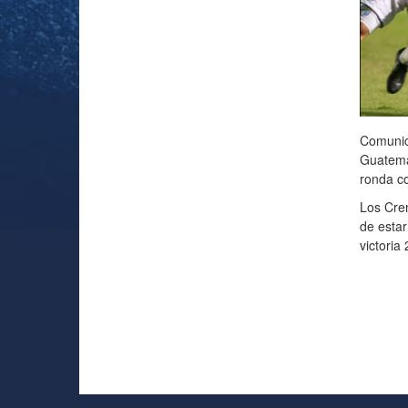
Comunic
Guatemal
ronda c
Los Cre
de estar
victoria