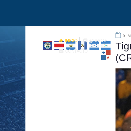
01 M
INICIO
@UNCAF
Tig
CONTACTO
(CR