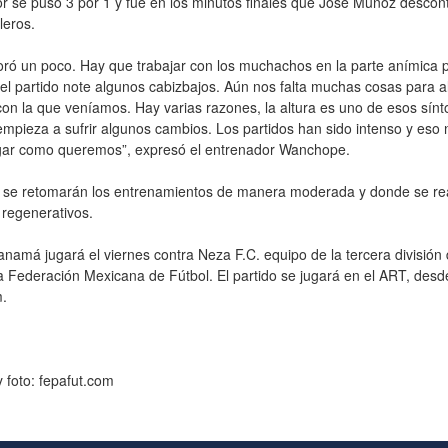
 se puso 3 por 1 y fue en los minutos finales que José Muñoz descon
aleros.
ró un poco. Hay que trabajar con los muchachos en la parte anímica 
r el partido note algunos cabizbajos. Aún nos falta muchas cosas para a
con la que veníamos. Hay varias razones, la altura es uno de esos sínt
mpieza a sufrir algunos cambios. Los partidos han sido intenso y eso 
egar como queremos”, expresó el entrenador Wanchope.
se retomarán los entrenamientos de manera moderada y donde se rea
 regenerativos.
namá jugará el viernes contra Neza F.C. equipo de la tercera división 
la Federación Mexicana de Fútbol. El partido se jugará en el ART, desd
.
y foto: fepafut.com