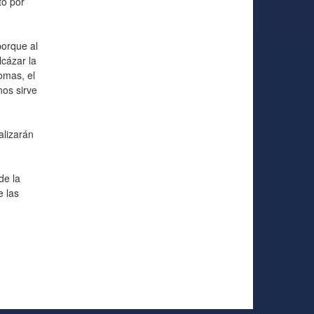
tó por
porque al
lcázar la
omas, el
nos sirve
lizarán
de la
e las