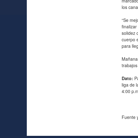
marcador
los can
“Se mejo
finaliza
solidez 
cuerpo e
para ll
Mañana 
trabajos
Dato:
Pa
liga de 
4:00 p.m
Fuente 