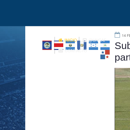
14 F
INICIO
@UNCAF
Sub
CONTACTO
par