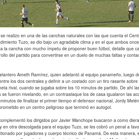
 se realizo en una de las canchas naturales con las que cuenta el Cent
dimiento Tuzo, se dio bajo un agradable clima y en el que ambos onc
 a la cancha con mucho ímpetu de proponer buen fútbol, detalle que c
rollo del partido para convertirse en un duelo de muchas faltas y conta
delantero Ameth Ramírez, quien adelantó al equipo panameño, luego d
entre los dos centrales y definir a un costado con un tiro rasante sobre 
ta rival, cuando se jugaba sobre los 10 minutos de partido. De ahí la
 se fueron nivelando, en un contraataque los de casa igualaron las ac
minutos de finalizar el primer tiempo el defensor nacional, Jordy Melé
prometido en un centro peligroso que terminó en autogol.
complementó los dirigidos por Javier Wanchope buscaron a como diera 
 en otra descolgada para el equipo Tuzo, se les cobró un penal a favor
tionado por jugadores y cuerpo técnico de Panamá. De esta manera, e