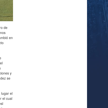
ro de
enos
ambió en
cto
e
el
s
ciones y
ndez se
lugar el
 el cual
sl