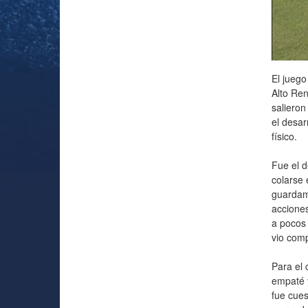
El juego
Alto Ren
salieron
el desar
físico.
Fue el 
colarse 
guardame
acciones
a pocos 
vio com
Para el 
empaté y
fue cues