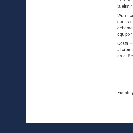
la elimin
“Aun nos
que son
debemos 
equipo t
Costa Ri
al prem
en el Pr
Fuente y