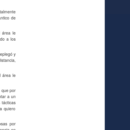
otalmente
ntico de
l área le
do a los
replegó y
stancia,
l área le
ó que por
ntar a un
 tácticas
a quiero
osas por
rencia en