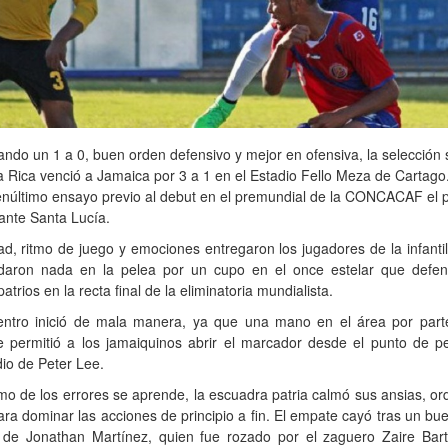
do un 1 a 0, buen orden defensivo y mejor en ofensiva, la selección
 Rica venció a Jamaica por 3 a 1 en el Estadio Fello Meza de Cartago
enúltimo ensayo previo al debut en el premundial de la CONCACAF el 
ante Santa Lucía.
ad, ritmo de juego y emociones entregaron los jugadores de la infanti
daron nada en la pelea por un cupo en el once estelar que defen
atrios en la recta final de la eliminatoria mundialista.
entro inició de mala manera, ya que una mano en el área por part
e permitió a los jamaiquinos abrir el marcador desde el punto de pe
dio de Peter Lee.
o de los errores se aprende, la escuadra patria calmó sus ansias, o
ara dominar las acciones de principio a fin. El empate cayó tras un bue
 de Jonathan Martínez, quien fue rozado por el zaguero Zaire Bart