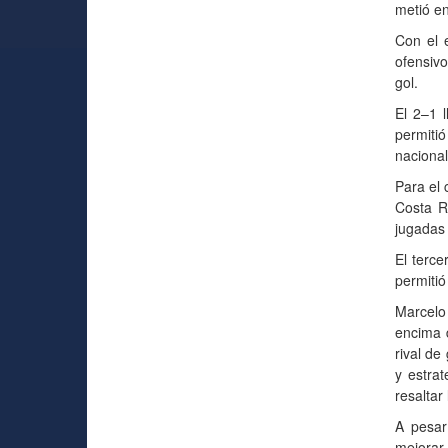
metió en
Con el e
ofensiv
gol.
El 2–1 l
permiti
nacional
Para el 
Costa R
jugadas 
El terce
permitió
Marcelo 
encima d
rival de
y estra
resaltar
A pesar
mejorar,