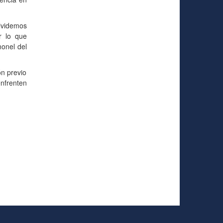
olvidemos
r lo que
monel del
ón previo
nfrenten