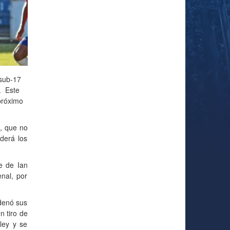
 sub-17
. Este
próximo
l, que no
derá los
e de Ian
nal, por
rdenó sus
n tiro de
ley y se