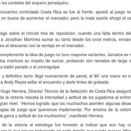
 los cordeles del arquero jamaiquino.
ncuentro controlado Costa Rica se fue al frente, apostó al juego t
o en busca de aumentar el marcador, pero la mala suerte ahogó el ca
legó sobre el minuto tres de reposición, cuando una falta dentro de
ó a Jonathan Martínez sumar su tanto desde los once metros, envian
es al descanso con la ventaja en el marcador.
complemento la idea de juego no tuvo mayores variantes, Jamaica se 
ica mantuvo su ímpetu de sumar, probando con remates de larga di
a balón parado o al contragolpe.
r y definitivo tanto llegó nuevamente de penal, al 86’ una mano en e
 a Andy Reyes sellar el encuentro y darle tintes de goleada.
Hugo Herrera, Director Técnico de la Selección de Costa Rica asegur
e la victoria rescata la intensidad y actitud de los jugadores al enfre
 gran nivel. “Hemos logrado que los muchachos asimilen algunas ideas
tegias de juego que queremos implementar. Por encima de la victori
 la garra y actitud de los muchachos”, manifestó Herrera.
 de la victoria el estratega fue honesto al indicar que aún hay c
 por lo que siguen trabajando en cada detalle que pueda marcar dife