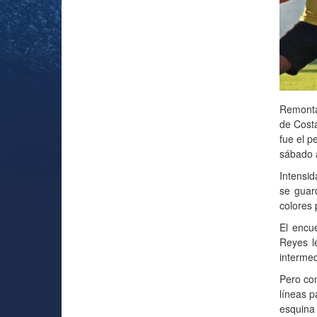
Remontan
de Costa
fue el p
sábado 
Intensid
se guar
colores p
El encu
Reyes l
interme
Pero com
líneas p
esquina