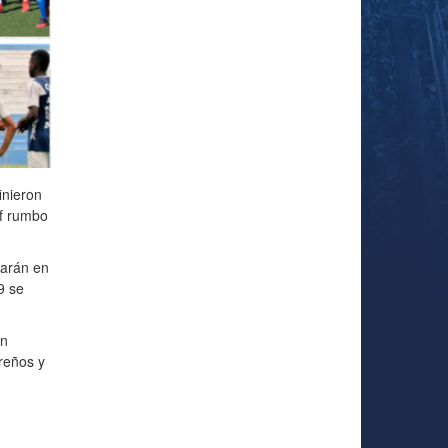
inieron
af rumbo
garán en
9 se
un
reños y