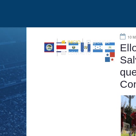
10 M
INICIO
@UNCAF
Ell
CONTACTO
Sal
que
Co