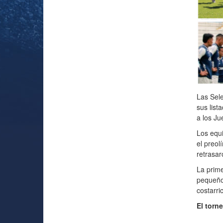
Las Sele
sus list
a los Ju
Los equ
el preol
retrasar
La prime
pequeño 
costarri
El torn