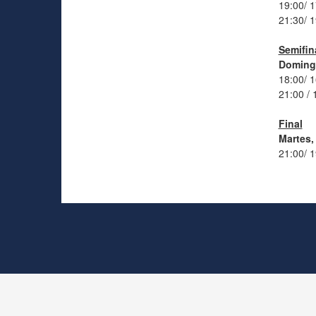
19:00/ 
21:30/ 
Semifin
Domingo
18:00/ 
21:00 / 
Final
Martes,
21:00/ 1