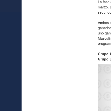
La fase 
marzo. D
segundo
Ambos pa
ganadore
uno gana
Masculin
program
Grupo 
Grupo 