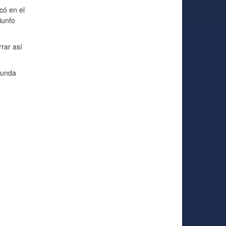
có en el
iunfo
rar así
gunda