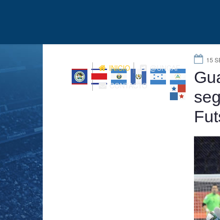
15 S
INICIO
@UNCAF
Gua
CONTACTO
seg
Fut