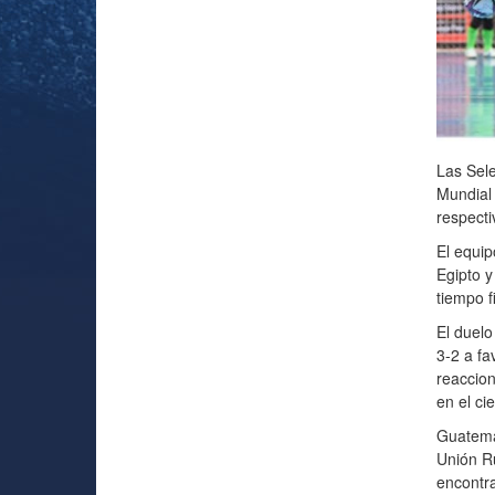
Las Sele
Mundial 
respect
El equip
Egipto y
tiempo f
El duelo
3-2 a fa
reaccion
en el ci
Guatemal
Unión Ru
encontra