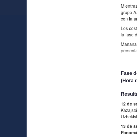
Mientras
grupo A.
con la a
Los cost
la fase 
Mañana 
present
Fase d
(Hora 
Result
12 de s
Kazajst
Uzbekis
13 de s
Panam