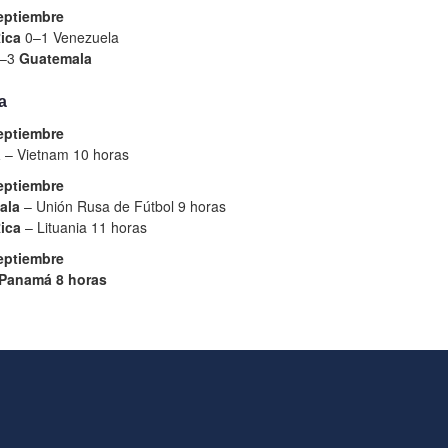
eptiembre
ica
0–1 Venezuela
6–3
Guatemala
a
eptiembre
á
– Vietnam 10 horas
eptiembre
ala
– Unión Rusa de Fútbol 9 horas
ica
– Lituania 11 horas
eptiembre
Panamá 8 horas