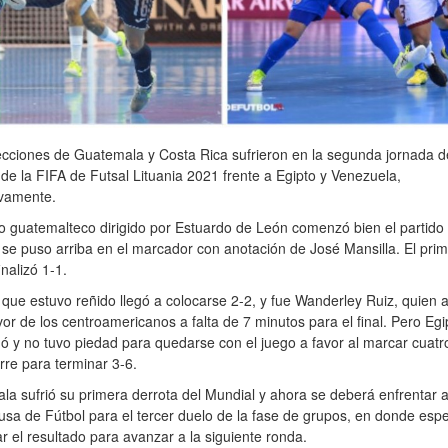
cciones de Guatemala y Costa Rica sufrieron en la segunda jornada d
de la FIFA de Futsal Lituania 2021 frente a Egipto y Venezuela,
ivamente.
o guatemalteco dirigido por Estuardo de León comenzó bien el partido 
 se puso arriba en el marcador con anotación de José Mansilla. El prim
inalizó 1-1.
 que estuvo reñido llegó a colocarse 2-2, y fue Wanderley Ruiz, quien a
vor de los centroamericanos a falta de 7 minutos para el final. Pero Egi
ó y no tuvo piedad para quedarse con el juego a favor al marcar cuatr
erre para terminar 3-6.
a sufrió su primera derrota del Mundial y ahora se deberá enfrentar a
sa de Fútbol para el tercer duelo de la fase de grupos, en donde esp
r el resultado para avanzar a la siguiente ronda.