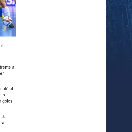
el
frente a
er
notó el
pto
o goles
 la
era