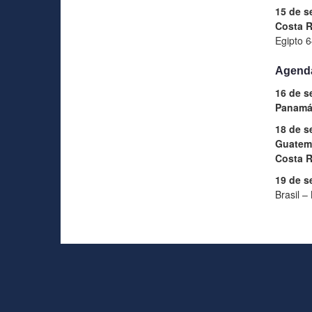
15 de s
Costa R
Egipto 
Agend
16 de s
Panam
18 de s
Guatem
Costa R
19 de s
Brasil –