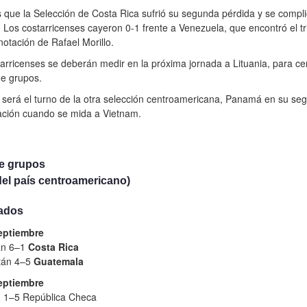
 que la Selección de Costa Rica sufrió su segunda pérdida y se compli
 Los costarricenses cayeron 0-1 frente a Venezuela, que encontró el tr
notación de Rafael Morillo.
arricenses se deberán medir en la próxima jornada a Lituania, para cer
de grupos.
será el turno de la otra selección centroamericana, Panamá en su se
ación cuando se mida a Vietnam.
e grupos
del país centroamericano)
ados
eptiembre
án 6–1
Costa Rica
tán 4–5
Guatemala
eptiembre
á
1–5 República Checa