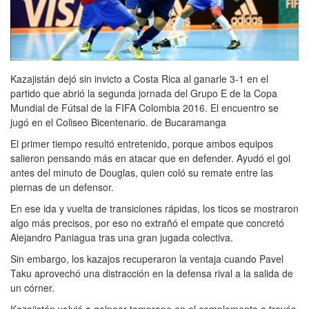
Kazajistán dejó sin invicto a Costa Rica al ganarle 3-1 en el
partido que abrió la segunda jornada del Grupo E de la Copa
Mundial de Fútsal de la FIFA Colombia 2016. El encuentro se
jugó en el Coliseo Bicentenario. de Bucaramanga
El primer tiempo resultó entretenido, porque ambos equipos
salieron pensando más en atacar que en defender. Ayudó el gol
antes del minuto de Douglas, quien coló su remate entre las
piernas de un defensor.
En ese ida y vuelta de transiciones rápidas, los ticos se mostraron
algo más precisos, por eso no extrañó el empate que concretó
Alejandro Paniagua tras una gran jugada colectiva.
Sin embargo, los kazajos recuperaron la ventaja cuando Pavel
Taku aprovechó una distracción en la defensa rival a la salida de
un córner.
Kazajistán volvió a golpear temprano en el complemento a través