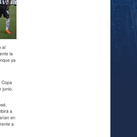
 al
ente la
unque ya
a Copa
 junio,
osé,
ibirá a
arían en
rente a