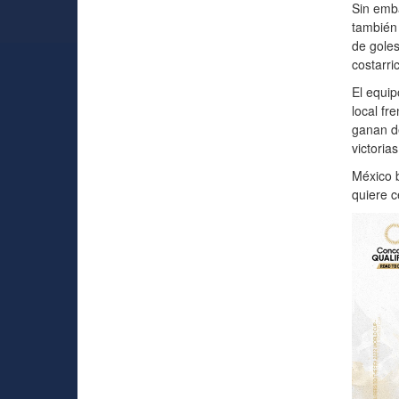
Sin emba
también 
de goles
costarri
El equip
local fr
ganan de
victoria
México b
quiere c