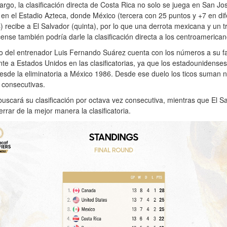
rgo, la clasificación directa de Costa Rica no solo se juega en San Jo
en el Estadio Azteca, donde México (tercera con 25 puntos y +7 en dif
) recibe a El Salvador (quinta), por lo que una derrota mexicana y un t
cense también podría darle la clasificación directa a los centroamerican
o del entrenador Luis Fernando Suárez cuenta con los números a su f
ente a Estados Unidos en las clasificatorias, ya que los estadounidense
sde la eliminatoria a México 1986. Desde ese duelo los ticos suman 
s consecutivas.
uscará su clasificación por octava vez consecutiva, mientras que El S
errar de la mejor manera la clasificatoria.