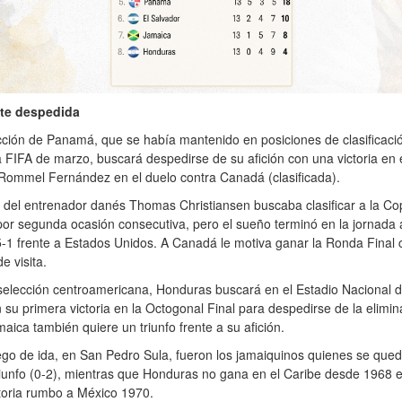
ste despedida
ción de Panamá, que se había mantenido en posiciones de clasificació
 FIFA de marzo, buscará despedirse de su afición con una victoria en 
Rommel Fernández en el duelo contra Canadá (clasificada).
del entrenador danés Thomas Christiansen buscaba clasificar a la Co
r segunda ocasión consecutiva, pero el sueño terminó en la jornada a
5-1 frente a Estados Unidos. A Canadá le motiva ganar la Ronda Final
de visita.
selección centroamericana, Honduras buscará en el Estadio Nacional 
 su primera victoria en la Octogonal Final para despedirse de la elimina
aica también quiere un triunfo frente a su afición.
ego de ida, en San Pedro Sula, fueron los jamaiquinos quienes se que
riunfo (0-2), mientras que Honduras no gana en el Caribe desde 1968 e
atoria rumbo a México 1970.