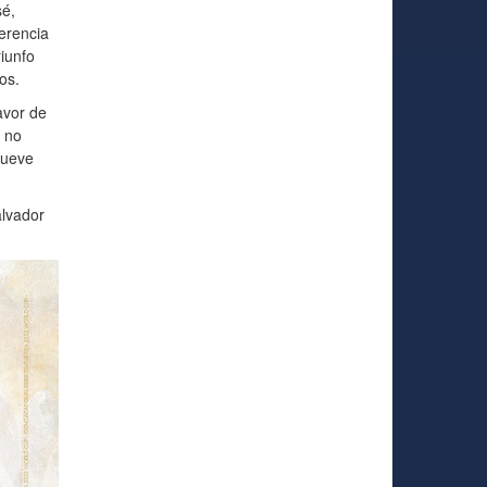
sé,
erencia
riunfo
os.
avor de
s no
nueve
alvador