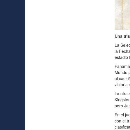
Una tri
La Selec
la Fecha
estadio 
Panamá 
Mundo po
al caer 
victoria 
La otra 
Kingston
pero Jam
En el ju
con el t
clasific