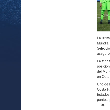
La últim
Mundial 
Selecció
aseguró 
La fecha
posicion
del Mund
en Qata
Uno de l
Costa Ri
Estados 
puntos, 
+10).