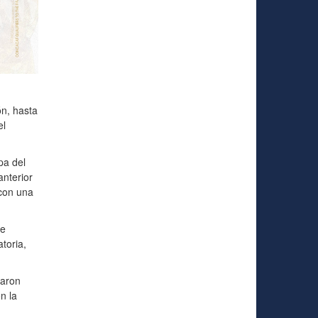
n, hasta
el
pa del
nterior
 con una
de
toria,
daron
n la