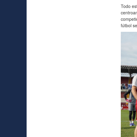
Todo est
centroam
competic
fútbol s