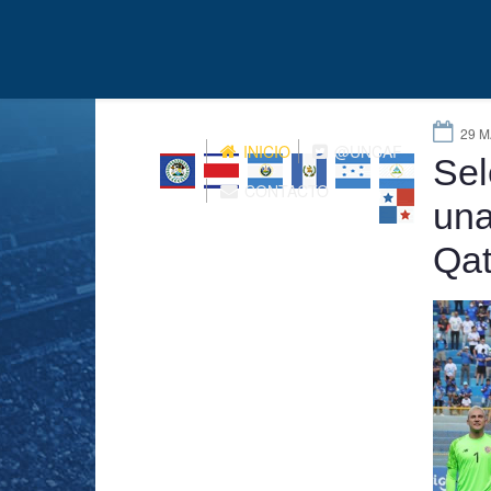
29 M
INICIO
@UNCAF
Sel
CONTACTO
una
Qat