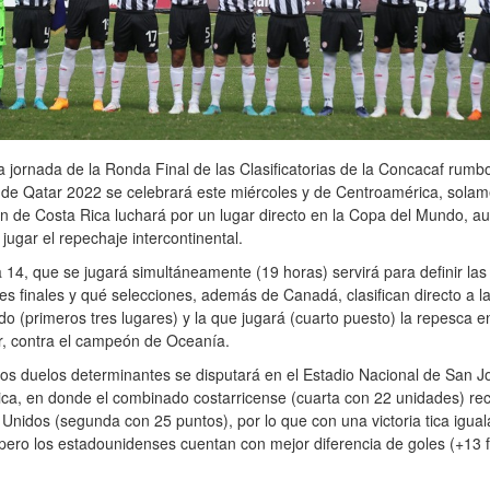
a jornada de la Ronda Final de las Clasificatorias de la Concacaf rumbo
de Qatar 2022 se celebrará este miércoles y de Centroamérica, solam
n de Costa Rica luchará por un lugar directo en la Copa del Mundo, a
jugar el repechaje intercontinental.
 14, que se jugará simultáneamente (19 horas) servirá para definir las
es finales y qué selecciones, además de Canadá, clasifican directo a l
o (primeros tres lugares) y la que jugará (cuarto puesto) la repesca en
r, contra el campeón de Oceanía.
os duelos determinantes se disputará en el Estadio Nacional de San J
ca, en donde el combinado costarricense (cuarta con 22 unidades) rec
Unidos (segunda con 25 puntos), por lo que con una victoria tica igual
pero los estadounidenses cuentan con mejor diferencia de goles (+13 f