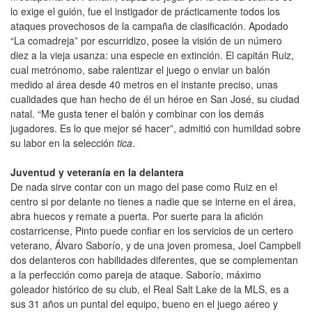
lo exige el guión, fue el instigador de prácticamente todos los
ataques provechosos de la campaña de clasificación. Apodado
“La comadreja” por escurridizo, posee la visión de un número
diez a la vieja usanza: una especie en extinción. El capitán Ruiz,
cual metrónomo, sabe ralentizar el juego o enviar un balón
medido al área desde 40 metros en el instante preciso, unas
cualidades que han hecho de él un héroe en San José, su ciudad
natal. “Me gusta tener el balón y combinar con los demás
jugadores. Es lo que mejor sé hacer”, admitió con humildad sobre
su labor en la selección
tica
.
Juventud y veteranía en la delantera
De nada sirve contar con un mago del pase como Ruiz en el
centro si por delante no tienes a nadie que se interne en el área,
abra huecos y remate a puerta. Por suerte para la afición
costarricense, Pinto puede confiar en los servicios de un certero
veterano, Álvaro Saborío, y de una joven promesa, Joel Campbell
dos delanteros con habilidades diferentes, que se complementan
a la perfección como pareja de ataque. Saborío, máximo
goleador histórico de su club, el Real Salt Lake de la MLS, es a
sus 31 años un puntal del equipo, bueno en el juego aéreo y