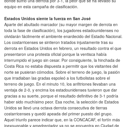
donde sufrió una derrota por 3-1, la peor que se ha llevado su
equipo en esta campaña de clasificación.
Estados Unidos siente la fuerza en San José
Aparte del abultado marcador (su mayor margen de derrota en
toda la fase de clasificación), los jugadores estadounidenses no
olvidarán fácilmente el ambiente enardecido del Estadio Nacional.
Los costarricenses se sintieron tratados injustamente tras su
derrota en Estados Unidos en febrero, un resultado contra el que
presentaron una protesta oficial porque la ventisca había
interrumpido el juego sin cesar. Por consiguiente, la hinchada de
Costa Rica no estaba dispuesta a permitir que los visitantes del
norte se pusieran cómodos. Sobre el terreno de juego, la pasión
que irradiaban las gradas espoleó a los futbolistas sobre el
terreno de juego. En el minuto 10, los anfitriones llevaban una
ventaja de 2-0, y encima los estadounidenses tuvieron que dar
gracias a su suerte, porque el resultado definitivo de 3-1 podría
haber sido muchísimo peor. Esa noche, la selección de Estados
Unidos se llevó una octava derrota consecutiva de tierras
costarricenses y quedó apeada del primer puesto del grupo.
Aquel triunfo parece indicar que, en la CONCACAF, el fortín más
inexpugnable y amedrentador ya no se encuentra en Ciudad de