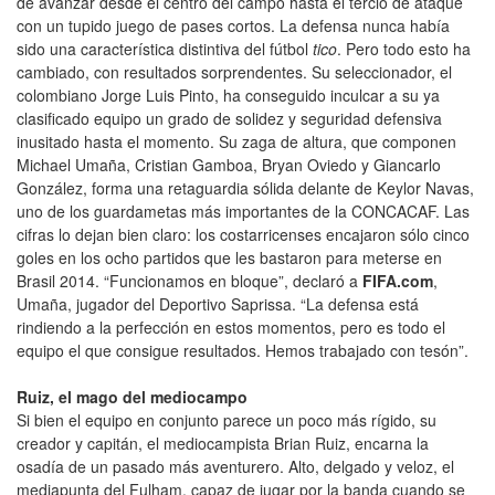
de avanzar desde el centro del campo hasta el tercio de ataque
con un tupido juego de pases cortos. La defensa nunca había
sido una característica distintiva del fútbol
tico
. Pero todo esto ha
cambiado, con resultados sorprendentes. Su seleccionador, el
colombiano Jorge Luis Pinto, ha conseguido inculcar a su ya
clasificado equipo un grado de solidez y seguridad defensiva
inusitado hasta el momento. Su zaga de altura, que componen
Michael Umaña, Cristian Gamboa, Bryan Oviedo y Giancarlo
González, forma una retaguardia sólida delante de Keylor Navas,
uno de los guardametas más importantes de la CONCACAF. Las
cifras lo dejan bien claro: los costarricenses encajaron sólo cinco
goles en los ocho partidos que les bastaron para meterse en
Brasil 2014. “Funcionamos en bloque”, declaró a
FIFA.com
,
Umaña, jugador del Deportivo Saprissa. “La defensa está
rindiendo a la perfección en estos momentos, pero es todo el
equipo el que consigue resultados. Hemos trabajado con tesón”.
Ruiz, el mago del mediocampo
Si bien el equipo en conjunto parece un poco más rígido, su
creador y capitán, el mediocampista Brian Ruiz, encarna la
osadía de un pasado más aventurero. Alto, delgado y veloz, el
mediapunta del Fulham, capaz de jugar por la banda cuando se