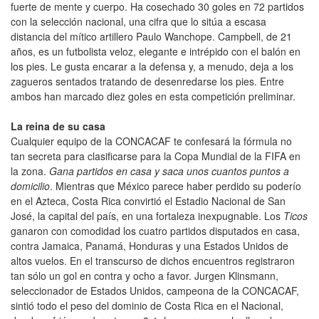
fuerte de mente y cuerpo. Ha cosechado 30 goles en 72 partidos
con la selección nacional, una cifra que lo sitúa a escasa
distancia del mítico artillero Paulo Wanchope. Campbell, de 21
años, es un futbolista veloz, elegante e intrépido con el balón en
los pies. Le gusta encarar a la defensa y, a menudo, deja a los
zagueros sentados tratando de desenredarse los pies. Entre
ambos han marcado diez goles en esta competición preliminar.
La reina de su casa
Cualquier equipo de la CONCACAF te confesará la fórmula no
tan secreta para clasificarse para la Copa Mundial de la FIFA en
la zona.
Gana partidos en casa y saca unos cuantos puntos a
domicilio
. Mientras que México parece haber perdido su poderío
en el Azteca, Costa Rica convirtió el Estadio Nacional de San
José, la capital del país, en una fortaleza inexpugnable. Los
Ticos
ganaron con comodidad los cuatro partidos disputados en casa,
contra Jamaica, Panamá, Honduras y una Estados Unidos de
altos vuelos. En el transcurso de dichos encuentros registraron
tan sólo un gol en contra y ocho a favor. Jurgen Klinsmann,
seleccionador de Estados Unidos, campeona de la CONCACAF,
sintió todo el peso del dominio de Costa Rica en el Nacional,