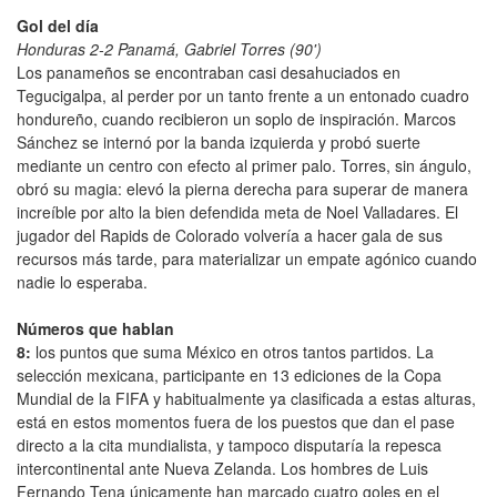
Gol del día
Honduras 2-2 Panamá, Gabriel Torres (90')
Los panameños se encontraban casi desahuciados en
Tegucigalpa, al perder por un tanto frente a un entonado cuadro
hondureño, cuando recibieron un soplo de inspiración. Marcos
Sánchez se internó por la banda izquierda y probó suerte
mediante un centro con efecto al primer palo. Torres, sin ángulo,
obró su magia: elevó la pierna derecha para superar de manera
increíble por alto la bien defendida meta de Noel Valladares. El
jugador del Rapids de Colorado volvería a hacer gala de sus
recursos más tarde, para materializar un empate agónico cuando
nadie lo esperaba.
Números que hablan
8:
los puntos que suma México en otros tantos partidos. La
selección mexicana, participante en 13 ediciones de la Copa
Mundial de la FIFA y habitualmente ya clasificada a estas alturas,
está en estos momentos fuera de los puestos que dan el pase
directo a la cita mundialista, y tampoco disputaría la repesca
intercontinental ante Nueva Zelanda. Los hombres de Luis
Fernando Tena únicamente han marcado cuatro goles en el