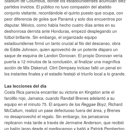
Stadium de Columbus, donde los estadounidenses acumulan diez
partidos invictos. El público no tuvo compasión del abatido
conjunto visitante, recordándole el quinto puesto que ocupa, con
peor diferencia de goles que Panamá y solo dos encuentros por
disputar. México, como había hecho cuatro días antes en su
deshonrosa derrota ante Honduras, empezó desplegando un
fútbol brillante. Sin embargo, el organizado equipo
estadounidense firmó un tanto crucial al filo del descanso, obra
de Eddie Johnson, quien aprovechó de un potente disparo un
saque de esquina de Landon Donovan. El propio Donovan vería
puerta a 12 minutos de la conclusión, al finalizar una magnífica
acción de Mix Diskerud. Clint Dempsey incluso falló un penal en
los instantes finales y el estadio festejó el triunfo local a lo grande.
Las lecciones del día
Costa Rica parecía encarrilar su victoria en Kingston ante el
farolillo rojo, Jamaica, cuando Randall Brenes adelantó a su
equipo en el minuto 75. El arquero de los
Reggae Boyz
,
Richard
McCallum, realizó un pase defectuoso fuera del área, y Brenes
no desaprovechó el regalo. Sin embargo, los jamaicanos
replicaron más tarde a través de Jermaine Anderson, que recibió
un balón largo desde el mediocampo y batió a Patrick Pemberton.