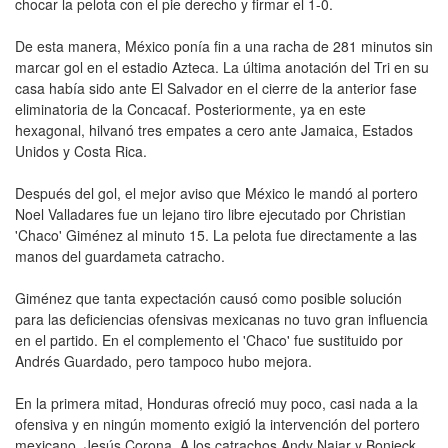
chocar la pelota con el pie derecho y firmar el 1-0.
De esta manera, México ponía fin a una racha de 281 minutos sin
marcar gol en el estadio Azteca. La última anotación del Tri en su
casa había sido ante El Salvador en el cierre de la anterior fase
eliminatoria de la Concacaf. Posteriormente, ya en este
hexagonal, hilvanó tres empates a cero ante Jamaica, Estados
Unidos y Costa Rica.
Después del gol, el mejor aviso que México le mandó al portero
Noel Valladares fue un lejano tiro libre ejecutado por Christian
'Chaco' Giménez al minuto 15. La pelota fue directamente a las
manos del guardameta catracho.
Giménez que tanta expectación causó como posible solución
para las deficiencias ofensivas mexicanas no tuvo gran influencia
en el partido. En el complemento el 'Chaco' fue sustituido por
Andrés Guardado, pero tampoco hubo mejora.
En la primera mitad, Honduras ofreció muy poco, casi nada a la
ofensiva y en ningún momento exigió la intervención del portero
mexicano, Jesús Corona. A los catrachos Andy Najar y Bonieck