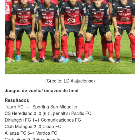
(Crédito: LD Alajuelense)
Juegos de vuelta/ octavos de final
Resultados
Tauro FC 1-1 Sporting San Miguelito
CS Herediano 0–0 (6-5, penaltis) Pacific FC
Diriangén FC 1–1 Comunicaciones FC
Club Motagua 2–0 Cibao FC
Alianza FC 5–1 Verdes FC
Cartaginés 0–2 Real España