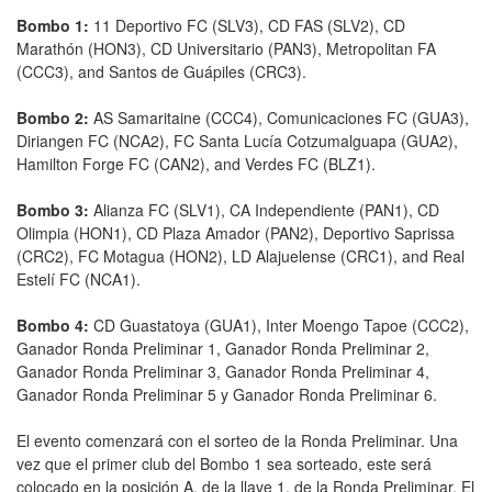
Bombo 1:
11 Deportivo FC (SLV3), CD FAS (SLV2), CD
Marathón (HON3), CD Universitario (PAN3), Metropolitan FA
(CCC3), and Santos de Guápiles (CRC3).
Bombo 2:
AS Samaritaine (CCC4), Comunicaciones FC (GUA3),
Diriangen FC (NCA2), FC Santa Lucía Cotzumalguapa (GUA2),
Hamilton Forge FC (CAN2), and Verdes FC (BLZ1).
Bombo 3:
Alianza FC (SLV1), CA Independiente (PAN1), CD
Olimpia (HON1), CD Plaza Amador (PAN2), Deportivo Saprissa
(CRC2), FC Motagua (HON2), LD Alajuelense (CRC1), and Real
Estelí FC (NCA1).
Bombo 4:
CD Guastatoya (GUA1), Inter Moengo Tapoe (CCC2),
Ganador Ronda Preliminar 1, Ganador Ronda Preliminar 2,
Ganador Ronda Preliminar 3, Ganador Ronda Preliminar 4,
Ganador Ronda Preliminar 5 y Ganador Ronda Preliminar 6.
El evento comenzará con el sorteo de la Ronda Preliminar. Una
vez que el primer club del Bombo 1 sea sorteado, este será
colocado en la posición A, de la llave 1, de la Ronda Preliminar. El