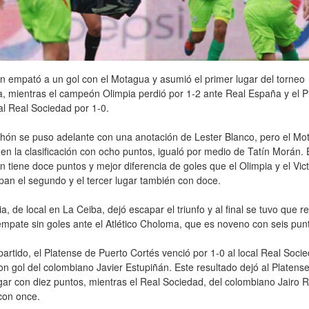
 empató a un gol con el Motagua y asumió el primer lugar del torneo
, mientras el campeón Olimpia perdió por 1-2 ante Real España y el P
al Real Sociedad por 1-0.
hón se puso adelante con una anotación de Lester Blanco, pero el Mo
en la clasificación con ocho puntos, igualó por medio de Tatín Morán. 
 tiene doce puntos y mejor diferencia de goles que el Olimpia y el Vict
an el segundo y el tercer lugar también con doce.
ria, de local en La Ceiba, dejó escapar el triunfo y al final se tuvo que r
mpate sin goles ante el Atlético Choloma, que es noveno con seis pun
partido, el Platense de Puerto Cortés venció por 1-0 al local Real Soci
n gol del colombiano Javier Estupiñán. Este resultado dejó al Platens
gar con diez puntos, mientras el Real Sociedad, del colombiano Jairo R
con once.