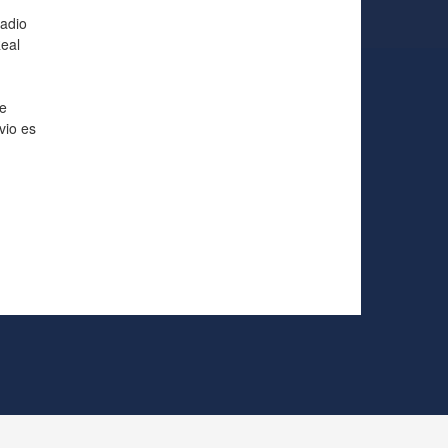
tadio
eal
e
vio es