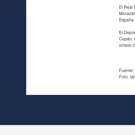
El Real 
Morazán 
España, 
El Depor
Copán, c
octavo c
Fuente: 
Foto: la