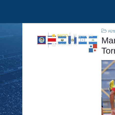
FÚT
INICIO
@UNCAF
Mar
CONTACTO
Tor