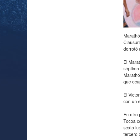
Marathón
Clausura
derrotó 
El Marat
séptimo 
Marathón
que ocup
El Victo
con un e
En otro 
Tocoa co
sexto lu
tercero 