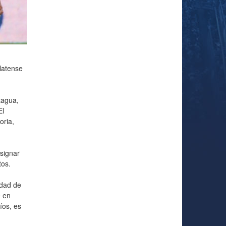
latense
tagua,
El
oria,
esignar
tos.
edad de
e en
íos, es