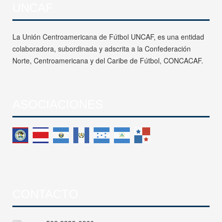
UNCAF
La Unión Centroamericana de Fútbol UNCAF, es una entidad
colaboradora, subordinada y adscrita a la Confederación
Norte, Centroamericana y del Caribe de Fútbol, CONCACAF.
ASOCIACIONES
CONTACTO