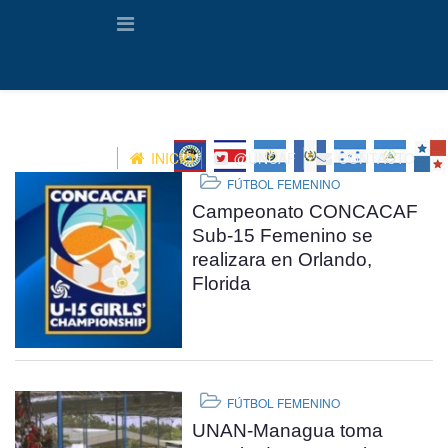
INICIO
@UNCAF
CONTACTO
FÚTBOL FEMENINO
Campeonato CONCACAF
Sub-15 Femenino se
realizara en Orlando,
Florida
FÚTBOL FEMENINO
UNAN-Managua toma