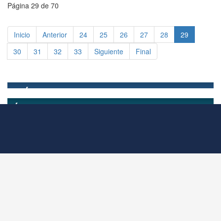
Página 29 de 70
Inicio
Anterior
24
25
26
27
28
29
30
31
32
33
Siguiente
Final