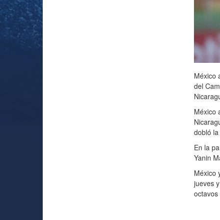
México a
del Cam
Nicarag
México a
Nicaragu
dobló la
En la p
Yanin Ma
México y
jueves y
octavos 