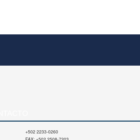
NTACTO
+502 2233-0260
FAX:
+502 2508-7203