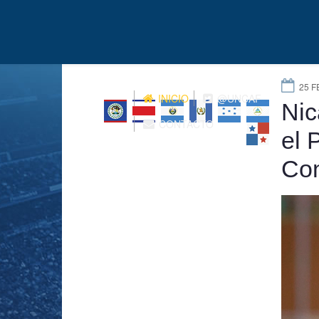
25 F
INICIO
@UNCAF
Nic
CONTACTO
el 
Co