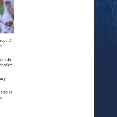
Grupo D
e
ción de
onzález
os y
garse el
os