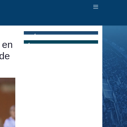
 en
 de