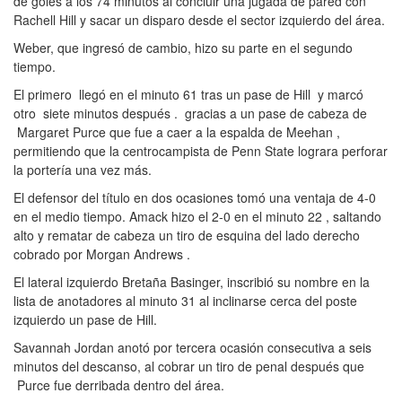
de goles a los 74 minutos al concluir una jugada de pared con
Rachell Hill y sacar un disparo desde el sector izquierdo del área.
Weber, que ingresó de cambio, hizo su parte en el segundo
tiempo.
El primero llegó en el minuto 61 tras un pase de Hill y marcó
otro siete minutos después . gracias a un pase de cabeza de
Margaret Purce que fue a caer a la espalda de Meehan ,
permitiendo que la centrocampista de Penn State lograra perforar
la portería una vez más.
El defensor del título en dos ocasiones tomó una ventaja de 4-0
en el medio tiempo. Amack hizo el 2-0 en el minuto 22 , saltando
alto y rematar de cabeza un tiro de esquina del lado derecho
cobrado por Morgan Andrews .
El lateral izquierdo Bretaña Basinger, inscribió su nombre en la
lista de anotadores al minuto 31 al inclinarse cerca del poste
izquierdo un pase de Hill.
Savannah Jordan anotó por tercera ocasión consecutiva a seis
minutos del descanso, al cobrar un tiro de penal después que
Purce fue derribada dentro del área.