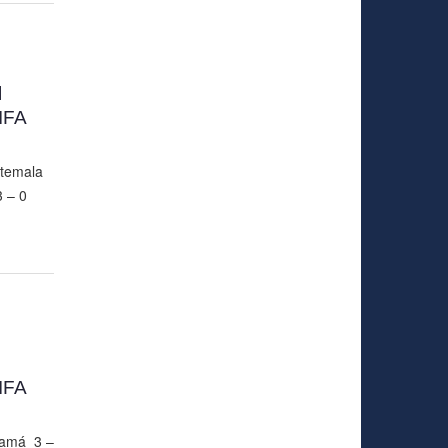
l
IFA
atemala
3 – 0
IFA
namá 3 –