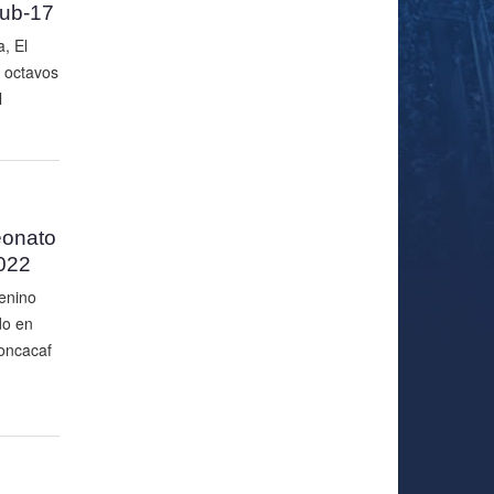
ub-17
, El
s octavos
l
eonato
022
enino
do en
Concacaf