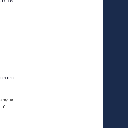
ub-16
Torneo
caragua
– 0