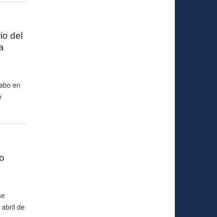
io del
a
abo en
e
o
se
abril de