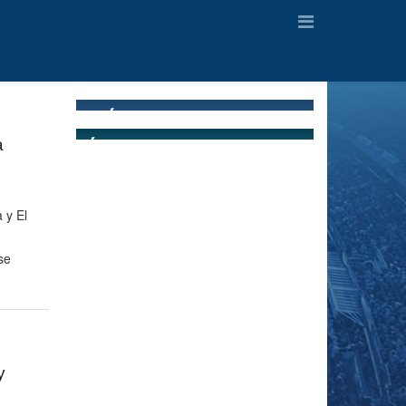
a
 y El
se
y