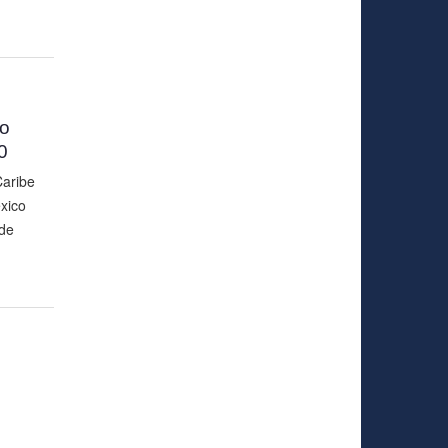
to
0
Caribe
xico
de