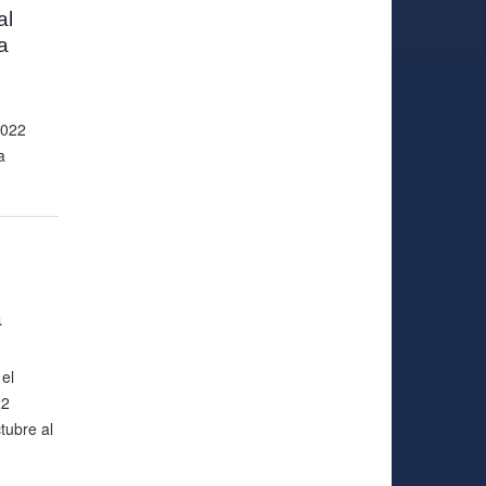
al
a
2022
a
a
el
22
tubre al