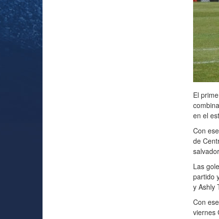
El prime
combinad
en el es
Con ese 
de Centr
salvador
Las gole
partido 
y Ashly 
Con ese 
viernes 