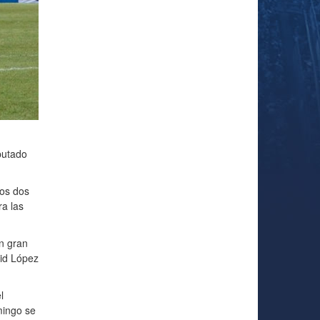
putado
los dos
a las
n gran
rid López
l
mingo se