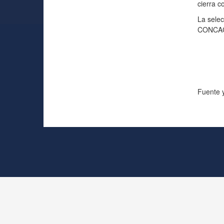
cierra c
La sele
CONCACA
Fuente 