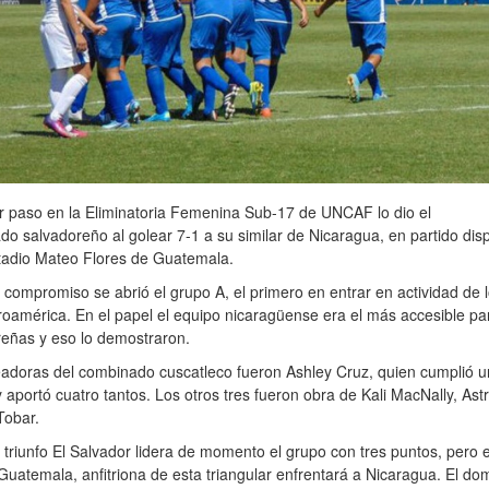
r paso en la Eliminatoria Femenina Sub-17 de UNCAF lo dio el
o salvadoreño al golear 7-1 a su similar de Nicaragua, en partido dis
tadio Mateo Flores de Guatemala.
compromiso se abrió el grupo A, el primero en entrar en actividad de 
oamérica. En el papel el equipo nicaragüense era el más accesible par
eñas y eso lo demostraron.
adoras del combinado cuscatleco fueron Ashley Cruz, quien cumplió u
y aportó cuatro tantos. Los otros tres fueron obra de Kali MacNally, Ast
Tobar.
triunfo El Salvador lidera de momento el grupo con tres puntos, pero e
Guatemala, anfitriona de esta triangular enfrentará a Nicaragua. El do