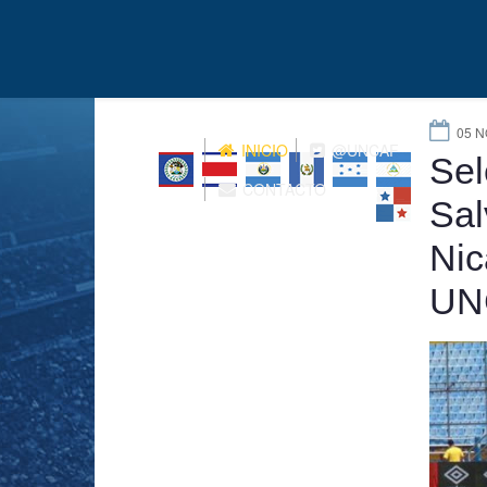
05 N
INICIO
@UNCAF
Sel
CONTACTO
Sal
Nic
UN