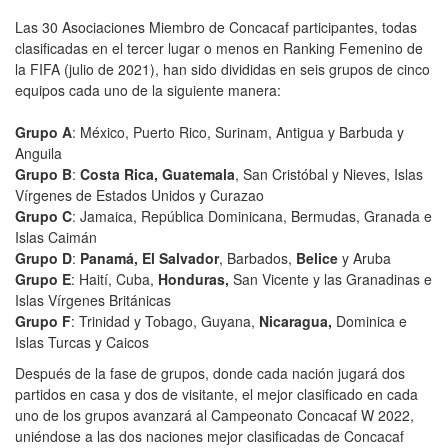
Las 30 Asociaciones Miembro de Concacaf participantes, todas
clasificadas en el tercer lugar o menos en Ranking Femenino de
la FIFA (julio de 2021), han sido divididas en seis grupos de cinco
equipos cada uno de la siguiente manera:
Grupo A
: México, Puerto Rico, Surinam, Antigua y Barbuda y
Anguila
Grupo B
:
Costa Rica, Guatemala
, San Cristóbal y Nieves, Islas
Vírgenes de Estados Unidos y Curazao
Grupo C
: Jamaica, República Dominicana, Bermudas, Granada e
Islas Caimán
Grupo D
:
Panamá, El Salvador
, Barbados,
Belice
y Aruba
Grupo E
: Haití, Cuba,
Honduras,
San Vicente y las Granadinas e
Islas Vírgenes Británicas
Grupo F
: Trinidad y Tobago, Guyana,
Nicaragua,
Dominica e
Islas Turcas y Caicos
Después de la fase de grupos, donde cada nación jugará dos
partidos en casa y dos de visitante, el mejor clasificado en cada
uno de los grupos avanzará al Campeonato Concacaf W 2022,
uniéndose a las dos naciones mejor clasificadas de Concacaf