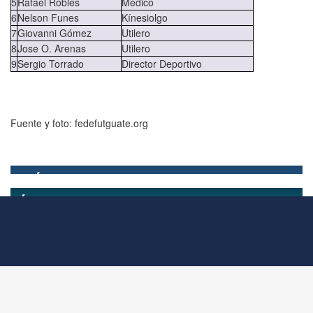
5
Rafael Robles
Médico
6
Nelson Funes
Kínesiolgo
7
Giovanni Gómez
Utilero
8
Jose O. Arenas
Utilero
9
Sergio Torrado
Director Deportivo
Fuente y foto: fedefutguate.org