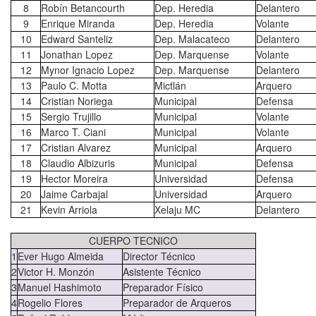
8
Robín Betancourth
Dep. Heredia
Delantero
9
Enrique Miranda
Dep. Heredia
Volante
10
Edward Santeliz
Dep. Malacateco
Delantero
11
Jonathan Lopez
Dep. Marquense
Volante
12
Mynor Ignacio Lopez
Dep. Marquense
Delantero
13
Paulo C. Motta
Mictlán
Arquero
14
Cristian Noriega
Municipal
Defensa
15
Sergio Trujillo
Municipal
Volante
16
Marco T. Ciani
Municipal
Volante
17
Cristian Alvarez
Municipal
Arquero
18
Claudio Albizuris
Municipal
Defensa
19
Hector Moreira
Universidad
Defensa
20
Jaime Carbajal
Universidad
Arquero
21
Kevin Arriola
Xelaju MC
Delantero
CUERPO TECNICO
1
Ever Hugo Almeida
Director Técnico
2
Victor H. Monzón
Asistente Técnico
3
Manuel Hashimoto
Preparador Físico
4
Rogelio Flores
Preparador de Arqueros