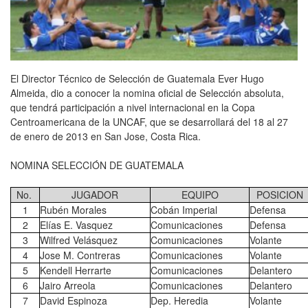
El Director Técnico de Selección de Guatemala Ever Hugo
Almeida, dio a conocer la nomina oficial de Selección absoluta,
que tendrá participación a nivel internacional en la Copa
Centroamericana de la UNCAF, que se desarrollará del 18 al 27
de enero de 2013 en San Jose, Costa Rica.
NOMINA SELECCIÓN DE GUATEMALA
No.
JUGADOR
EQUIPO
POSICION
1
Rubén Morales
Cobán Imperial
Defensa
2
Elías E. Vasquez
Comunicaciones
Defensa
3
Wilfred Velásquez
Comunicaciones
Volante
4
Jose M. Contreras
Comunicaciones
Volante
5
Kendell Herrarte
Comunicaciones
Delantero
6
Jairo Arreola
Comunicaciones
Delantero
7
David Espinoza
Dep. Heredia
Volante