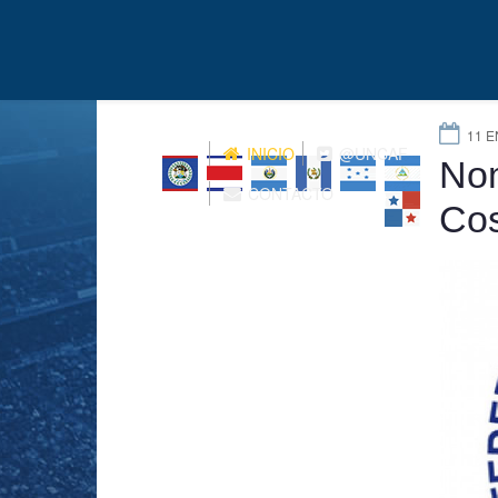
11 E
INICIO
@UNCAF
Nom
CONTACTO
Cos