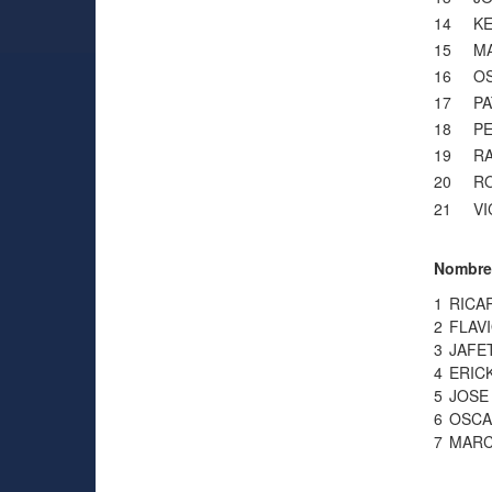
14
KE
15
M
16
OS
17
PA
18
PE
19
R
20
R
21
VI
Nombre
1
RICA
2
FLAV
3
JAFE
4
ERIC
5
JOSE
6
OSCA
7
MARC