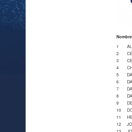
Nombre
1
AL
2
C
3
C
4
CH
5
D
6
D
7
D
8
DA
9
D
10
D
11
H
12
JO
13
JO