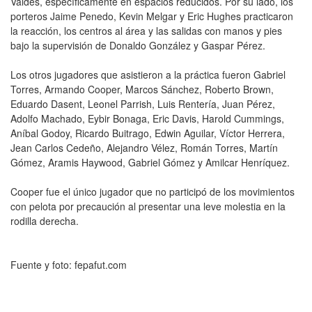
Valdés, específicamente en espacios reducidos. Por su lado, los
porteros Jaime Penedo, Kevin Melgar y Eric Hughes practicaron
la reacción, los centros al área y las salidas con manos y pies
bajo la supervisión de Donaldo González y Gaspar Pérez.
Los otros jugadores que asistieron a la práctica fueron Gabriel
Torres, Armando Cooper, Marcos Sánchez, Roberto Brown,
Eduardo Dasent, Leonel Parrish, Luis Rentería, Juan Pérez,
Adolfo Machado, Eybir Bonaga, Eric Davis, Harold Cummings,
Aníbal Godoy, Ricardo Buitrago, Edwin Aguilar, Víctor Herrera,
Jean Carlos Cedeño, Alejandro Vélez, Román Torres, Martín
Gómez, Aramis Haywood, Gabriel Gómez y Amilcar Henríquez.
Cooper fue el único jugador que no participó de los movimientos
con pelota por precaución al presentar una leve molestia en la
rodilla derecha.
Fuente y foto: fepafut.com